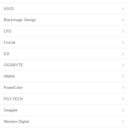
ASUS
Blackmagic Design
CFD
Crucial
DJI
GIGABYTE
INWIN
PowerColor
PGY-TECH
Seagate
Western Digital