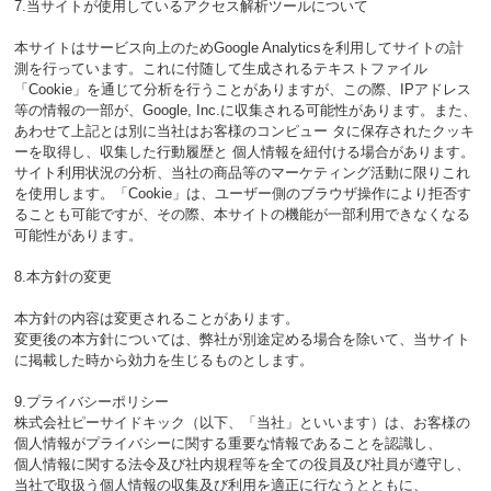
7.当サイトが使用しているアクセス解析ツールについて
本サイトはサービス向上のためGoogle Analyticsを利用してサイトの計
測を行っています。これに付随して生成されるテキストファイル
「Cookie」を通じて分析を行うことがありますが、この際、IPアドレス
等の情報の一部が、Google, Inc.に収集される可能性があります。また、
あわせて上記とは別に当社はお客様のコンピュー タに保存されたクッキ
ーを取得し、収集した行動履歴と 個人情報を紐付ける場合があります。
サイト利用状況の分析、当社の商品等のマーケティング活動に限りこれ
を使用します。「Cookie」は、ユーザー側のブラウザ操作により拒否す
ることも可能ですが、その際、本サイトの機能が一部利用できなくなる
可能性があります。
8.本方針の変更
本方針の内容は変更されることがあります。
変更後の本方針については、弊社が別途定める場合を除いて、当サイト
に掲載した時から効力を生じるものとします。
9.プライバシーポリシー
株式会社ピーサイドキック（以下、「当社」といいます）は、お客様の
個人情報がプライバシーに関する重要な情報であることを認識し、
個人情報に関する法令及び社内規程等を全ての役員及び社員が遵守し、
当社で取扱う個人情報の収集及び利用を適正に行なうとともに、