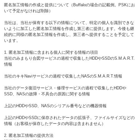
匿名加工情報の作成と提供について（Buffaloの場合の記載例。PSKにお
いて予定がなければ削除）
当社は、当社が保有する以下の情報について、特定の個人を識別できな
いように加工した匿名加工情報を作成し第三者に提供します。今後も継
続的に同様の匿名加工情報を作成し、第三者へ提供することを予定して
います。
1. 匿名加工情報に含まれる個人に関する情報の項目
当社のみまもり合図サービスの過程で収集したHDDやSSDのS.M.A.R.T.
情報
当社のキキNaviサービスの過程で収集したNASのS.M.A.R.T.情報
当社のデータ復旧サービス・修理サービスの過程で収集したHDDや
SSD、NASの故障・不具合の原因に関する情報
上記のHDDやSSD、NASのシリアル番号などの機器情報
上記のHDDやSSDに保存されたデータの拡張子、ファイルサイズなどの
情報（お客様が保存したデータの内容は含まれません）
2. 匿名加工情報の提供方法