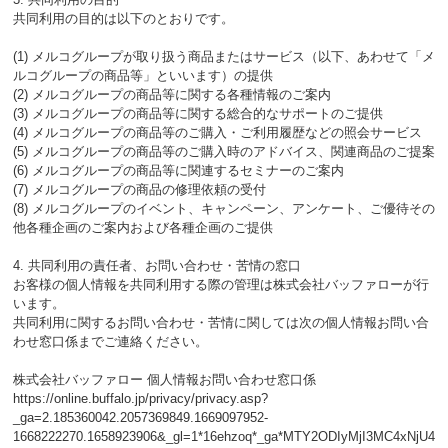
共同利用の目的は以下のとおりです。
(1) メルコグループが取り扱う商品またはサービス（以下、あわせて「メ
ルコグループの商品等」といいます）の提供
(2) メルコグループの商品等に関する各種情報のご案内
(3) メルコグループの商品等に関する総合的なサポートのご提供
(4) メルコグループの商品等のご購入・ご利用履歴などの照会サービス
(5) メルコグループの商品等のご購入時のアドバイス、関連商品のご提案
(6) メルコグループの商品等に関連するセミナーのご案内
(7) メルコグループの商品の修理依頼の受付
(8) メルコグループのイベント、キャンペーン、アンケート、ご優待その
他各種企画のご案内および各種企画のご提供
4. 共同利用の責任者、お問い合わせ・苦情の窓口
お客様の個人情報を共同利用する際の管理は株式会社バッファローが行
います。
共同利用に関するお問い合わせ・苦情に関しては次の個人情報お問い合
わせ窓口係までご連絡ください。
株式会社バッファロー 個人情報お問い合わせ窓口係
https://online.buffalo.jp/privacy/privacy.asp?
_ga=2.185360042.2057369849.1669097952-
1668222270.1658923906&_gl=1*16ehzoq*_ga*MTY2ODIyMjI3MC4xNjU4