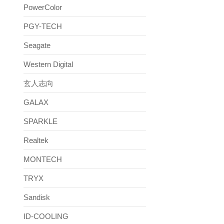
PowerColor
PGY-TECH
Seagate
Western Digital
玄人志向
GALAX
SPARKLE
Realtek
MONTECH
TRYX
Sandisk
ID-COOLING