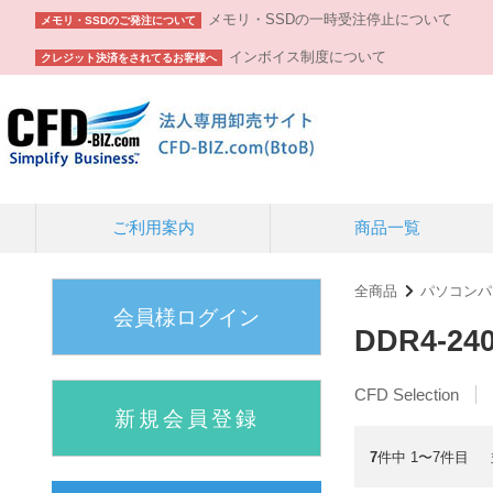
メモリ・SSDの一時受注停止について
メモリ・SSDのご発注について
インボイス制度について
クレジット決済をされてるお客様へ
ご利用案内
商品一覧
全商品
パソコンパ
会員様ログイン
DDR4-24
CFD Selection
新規会員登録
7
件中 1〜7件目