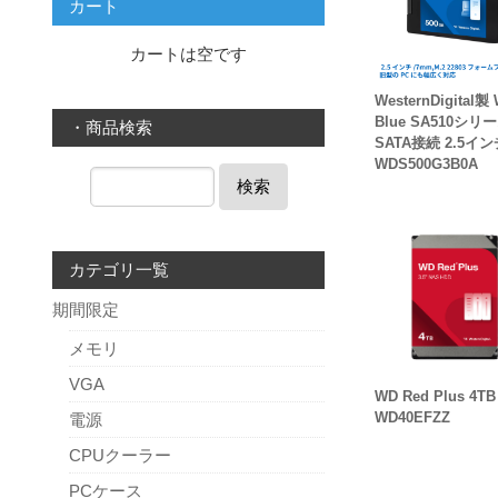
カート
カートは空です
WesternDigital製
Blue SA510シリ
・商品検索
SATA接続 2.5イ
WDS500G3B0A
検索
カテゴリ一覧
期間限定
メモリ
VGA
WD Red Plus 4
WD40EFZZ
電源
CPUクーラー
PCケース