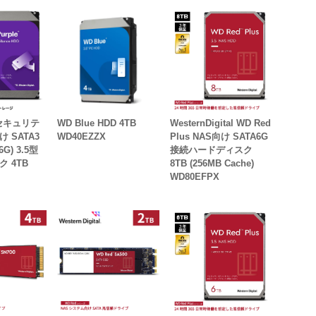
e セキュリテ
WD Blue HDD 4TB
WesternDigital WD Red
 SATA3
WD40EZZX
Plus NAS向け SATA6G
6G) 3.5型
接続ハードディスク
 4TB
8TB (256MB Cache)
WD80EFPX