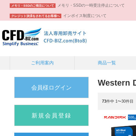
メモリ・SSDの一時受注停止について
メモリ・SSDのご発注について
インボイス制度について
クレジット決済をされてるお客様へ
ご利用案内
商品一覧
Western D
会員様ログイン
73
件中 1〜30件目
新規会員登録