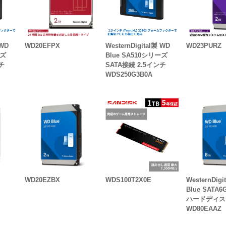
 WD
WD20EFPX
WesternDigital製 WD
WD23PURZ
ーズ
Blue SA510シリーズ
ンチ
SATA接続 2.5インチ
WDS250G3B0A
TB
WD20EZBX
WDS100T2X0E
WesternDigi
Blue SATA
ハードディスク
WD80EAAZ