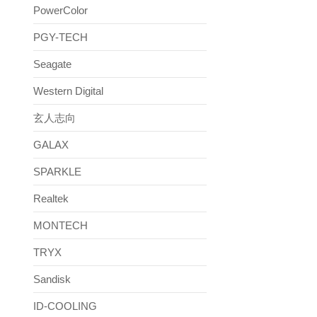
PowerColor
PGY-TECH
Seagate
Western Digital
玄人志向
GALAX
SPARKLE
Realtek
MONTECH
TRYX
Sandisk
ID-COOLING