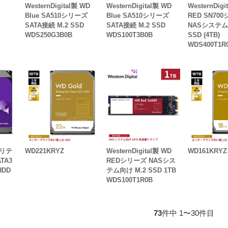
WesternDigital製 WD
WesternDigital製 WD
WesternDigi
Blue SA510シリーズ
Blue SA510シリーズ
RED SN70
SATA接続 M.2 SSD
SATA接続 M.2 SSD
NASシステム
WDS250G3B0B
WDS100T3B0B
SSD (4TB)
WDS400T1R
ュリテ
WD221KRYZ
WesternDigital製 WD
WD161KRYZ
TA3
REDシリーズ NASシス
HDD
テム向け M.2 SSD 1TB
WDS100T1R0B
73
件中 1〜30件目