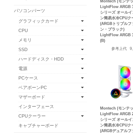
Montech (モンテ
LightFlow ARGB 
パソコンパーツ
シリーズ オールイ
ン簡易水冷CPUク
グラフィックカード
(ARGBトリプルフ
ン・ブラック)
CPU
LightFlow ARGB 
メモリ
(B)
参考上代
9
SSD
ハードディスク・HDD
電源
PCケース
ベアボーンPC
マザーボード
インターフェース
Montech (モンテ
LightFlow ARGB 
CPUクーラー
シリーズ オールイ
キャプチャーボード
ン簡易水冷CPUク
(ARGBデュアルフ