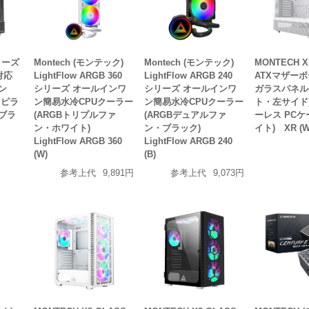
リーズ
Montech (モンテック)
Montech (モンテック)
MONTECH
対応
LightFlow ARGB 360
LightFlow ARGB 240
ATXマザー
ン
シリーズ オールインワ
シリーズ オールインワ
ガラスパネル
 ピラ
ン簡易水冷CPUクーラー
ン簡易水冷CPUクーラー
ト・左サイド
(ブラ
(ARGBトリプルファ
(ARGBデュアルファ
ーレス PCケ
ン・ホワイト)
ン・ブラック)
イト) XR (W
LightFlow ARGB 360
LightFlow ARGB 240
(W)
(B)
参考上代
9,891円
参考上代
9,073円