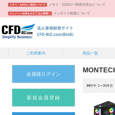
メモリ・SSDの一時受注停止について
メモリ・SSDのご発注について
インボイス制度について
クレジット決済をされてるお客様へ
ご利用案内
商品一覧
MONTEC
会員様ログイン
34
件中 1〜30件目
新規会員登録