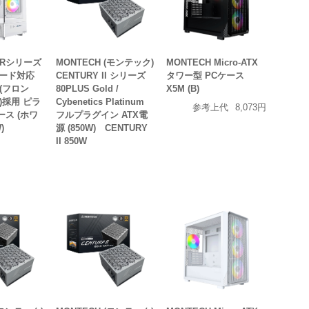
 XRシリーズ
MONTECH (モンテック)
MONTECH Micro-ATX
ボード対応
CENTURY II シリーズ
タワー型 PCケース
(フロン
80PLUS Gold /
X5M (B)
)採用 ピラ
Cybenetics Platinum
参考上代
8,073円
ース (ホワ
フルプラグイン ATX電
)
源 (850W) CENTURY
II 850W