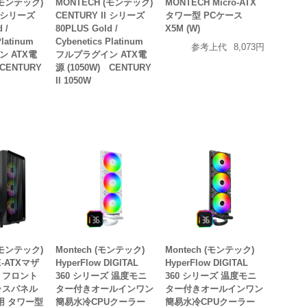
(モンテック)
MONTECH (モンテック)
MONTECH Micro-ATX
I シリーズ
CENTURY II シリーズ
タワー型 PCケース
 /
80PLUS Gold /
X5M (W)
Platinum
Cybenetics Platinum
参考上代
8,073円
 ATX電
フルプラグイン ATX電
 CENTURY
源 (1050W) CENTURY
II 1050W
(モンテック)
Montech (モンテック)
Montech (モンテック)
-ATXマザ
HyperFlow DIGITAL
HyperFlow DIGITAL
 フロント
360 シリーズ 温度モニ
360 シリーズ 温度モニ
ラスパネル
ター付きオールインワン
ター付きオールインワン
用 タワー型
簡易水冷CPUクーラー
簡易水冷CPUクーラー