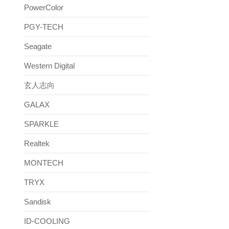
PowerColor
PGY-TECH
Seagate
Western Digital
玄人志向
GALAX
SPARKLE
Realtek
MONTECH
TRYX
Sandisk
ID-COOLING