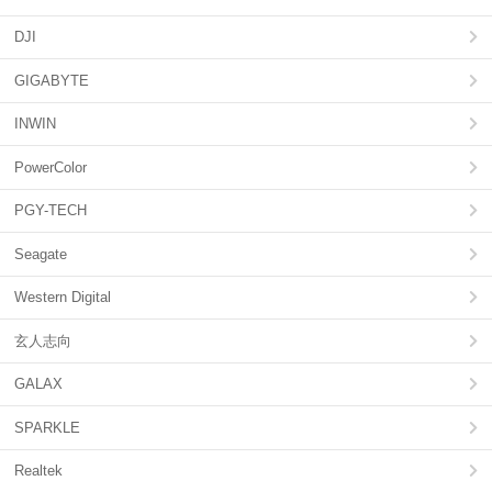
DJI
GIGABYTE
INWIN
PowerColor
PGY-TECH
Seagate
Western Digital
玄人志向
GALAX
SPARKLE
Realtek