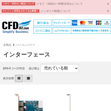
メモリ・SSDの一時受注停止について
メモリ・SSDのご発注について
インボイス制度について
クレジット決済をされてるお客様へ
全商品
パソコンパーツ
インターフェース
27
件中 1〜27件目
並び替え
表示切替