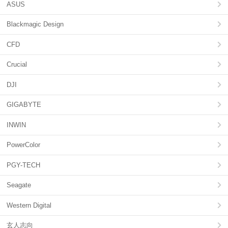
ASUS
Blackmagic Design
CFD
Crucial
DJI
GIGABYTE
INWIN
PowerColor
PGY-TECH
Seagate
Western Digital
玄人志向