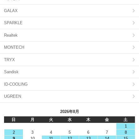
GALAX
SPARKLE
Realtek
MONTECH
TRYX
Sandisk
ID-COOLING
UGREEN
2026年8月
日
月
火
水
木
金
土
1
2
3
4
5
6
7
8
9
10
11
12
13
14
15