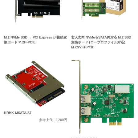
M.2 NVMe SSD → PCI Express x4接続変
玄人志向 NVMe＆SATA両対応 M.2 SSD
換ボード M.2H-PCIE
変換ボード (ロープロファイル対応)
M.2NVST-PCIE
KRHK-MSATA/S7
参考上代
2,200円