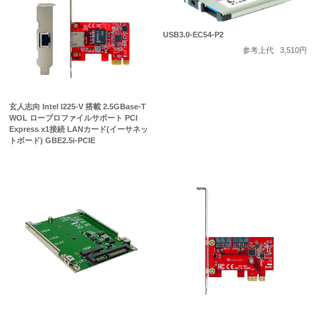
USB3.0-EC54-P2
参考上代
3,510円
玄人志向 Intel I225-V 搭載 2.5GBase-T
WOL ロープロファイルサポート PCI
Express x1接続 LANカード(イーサネッ
トボード) GBE2.5i-PCIE