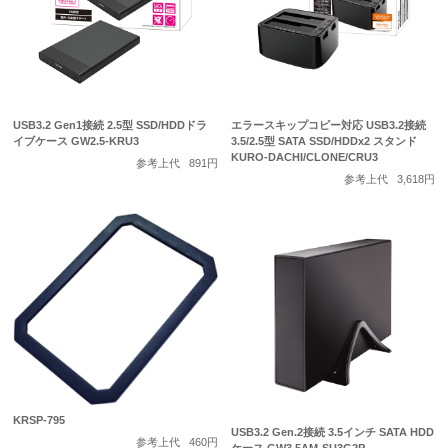
USB3.2 Gen1接続 2.5型 SSD/HDDドラ
エラースキップコピー対応 USB3.2接続
イブケース GW2.5-KRU3
3.5/2.5型 SATA SSD/HDDx2 スタンド
KURO-DACHI/CLONE/CRU3
参考上代
891円
参考上代
3,618円
KRSP-795
USB3.2 Gen.2接続 3.5インチ SATA HDD
参考上代
460円