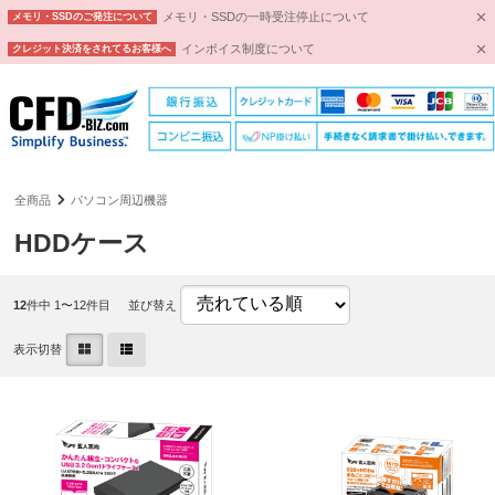
メモリ・SSDの一時受注停止について
メモリ・SSDのご発注について
インボイス制度について
クレジット決済をされてるお客様へ
全商品
パソコン周辺機器
HDDケース
12
件中 1〜12件目
並び替え
表示切替