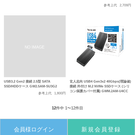
参考上代
2,709円
USB3.2 Gen2 接続 2.5型 SATA
玄人志向 USB4 Gen3x2 40Gbps(理論値)
SSD/HDDケース GW2.5AM-SU3G2
接続 外付け M.2 NVMe SSDケース (シリ
コン保護カバー付属) GWM.2AM-U4CC
参考上代
1,800円
12
件中 1〜12件目
会員様ログイン
新規会員登録