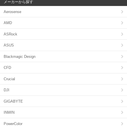
メーカーから探す
Aerosense
AMD
ASRock
ASUS
Blackmagic Design
CFD
Crucial
DJI
GIGABYTE
INWIN
PowerColor