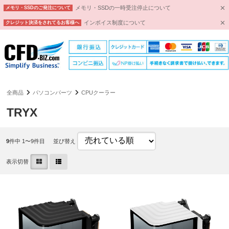
メモリ・SSDの一時受注停止について
メモリ・SSDのご発注について
インボイス制度について
クレジット決済をされてるお客様へ
全商品
パソコンパーツ
CPUクーラー
TRYX
9
件中 1〜9件目
並び替え
表示切替