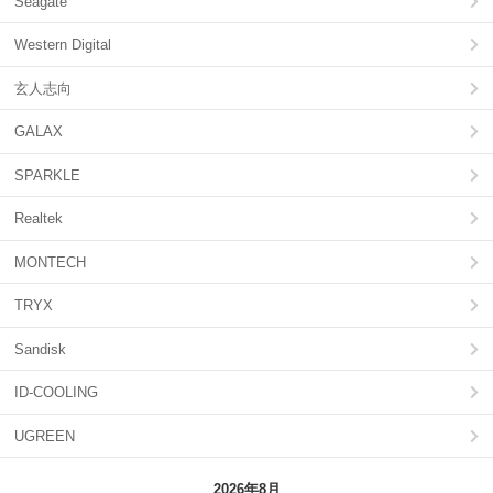
Seagate
Western Digital
玄人志向
GALAX
SPARKLE
Realtek
MONTECH
TRYX
Sandisk
ID-COOLING
UGREEN
2026年8月