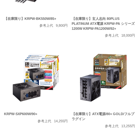
【在庫限り】KRPW-BK550W/85+
【在庫限り】玄人志向 80PLUS
PLATINUM ATX電源 KRPW-PA シリーズ
参考上代
9,800円
1200W KRPW-PA1200W/92+
参考上代
18,000円
KRPW-SXP600W/90+
【在庫限り】ATX電源/80+ GOLD/フルプ
ラグイン
参考上代
14,255円
参考上代
13,255円