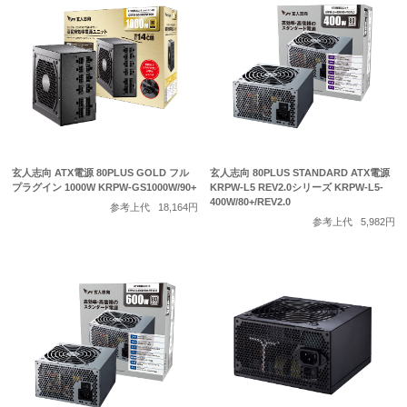
玄人志向 ATX電源 80PLUS GOLD フル
玄人志向 80PLUS STANDARD ATX電源
プラグイン 1000W KRPW-GS1000W/90+
KRPW-L5 REV2.0シリーズ KRPW-L5-
400W/80+/REV2.0
参考上代
18,164円
参考上代
5,982円