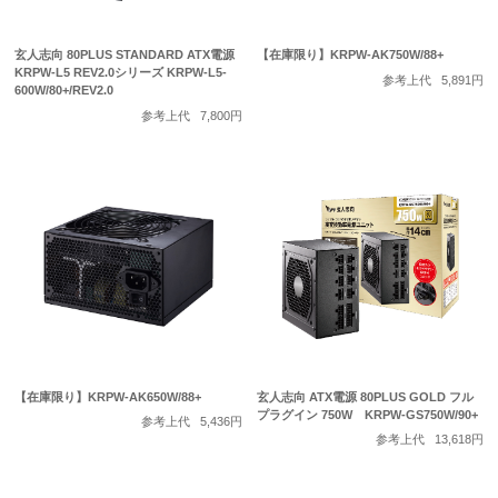
玄人志向 80PLUS STANDARD ATX電源
【在庫限り】KRPW-AK750W/88+
KRPW-L5 REV2.0シリーズ KRPW-L5-
参考上代
5,891円
600W/80+/REV2.0
参考上代
7,800円
【在庫限り】KRPW-AK650W/88+
玄人志向 ATX電源 80PLUS GOLD フル
プラグイン 750W KRPW-GS750W/90+
参考上代
5,436円
参考上代
13,618円