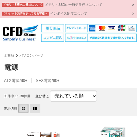
メモリ・SSDの一時受注停止について
メモリ・SSDのご発注について
インボイス制度について
クレジット決済をされてるお客様へ
全商品
パソコンパーツ
電源
ATX電源/80+
SFX電源/80+
39
件中 1〜30件目
並び替え
表示切替