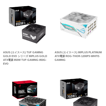
ASUS (エイスース) TUF GAMING
ASUS (エイスース) 80PLUS PLATINUM
GOLD EVO シリーズ 80PLUS GOLD
ATX電源 ROG-THOR-1200P3-WHITE-
ATX電源 850W TUF-GAMING-850G-
GAMING
EVO