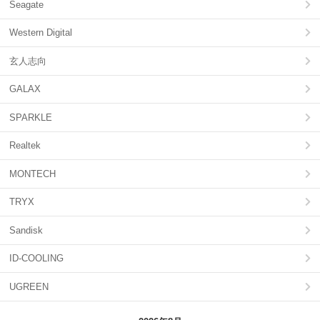
Seagate
Western Digital
玄人志向
GALAX
SPARKLE
Realtek
MONTECH
TRYX
Sandisk
ID-COOLING
UGREEN