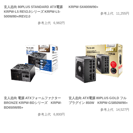
玄人志向 80PLUS STANDARD ATX電源
KRPW-SX400W/90+
KRPW-L5 REV2.0シリーズ KRPW-L5-
参考上代
11,255円
500W/80+/REV2.0
参考上代
6,982円
玄人志向 電源 ATXフォームファクター
玄人志向 ATX電源 80PLUS GOLD フル
BRONZE KRPW-BDシリーズ KRPW-
プラグイン 850W KRPW-GS850W/90+
BD650W/85+
参考上代
14,527円
参考上代
6,800円