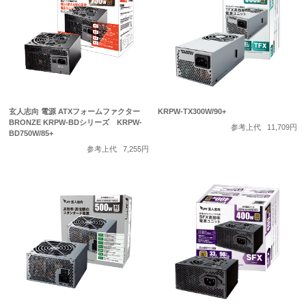
玄人志向 電源 ATXフォームファクター
KRPW-TX300W/90+
BRONZE KRPW-BDシリーズ KRPW-
参考上代
11,709円
BD750W/85+
参考上代
7,255円