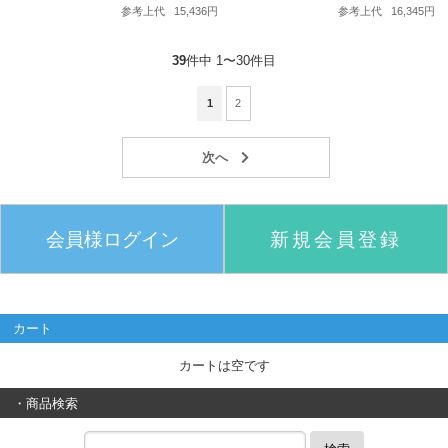
参考上代
15,436円
参考上代
16,345円
39
件中 1〜30件目
1
2
会員様ログイン
新規会員登録
カート
カートは空です
・商品検索