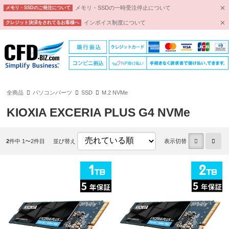
メモリ・SSDの一時受注停止について
メモリ・SSDのご発注について
インボイス制度について
クレジット決済をされてるお客様へ
全商品
パソコンパーツ
SSD
M.2 NVMe
KIOXIA EXCERIA PLUS G4 NVMe
2
件中 1〜2件目
並び替え
表示切替