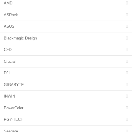
AMD
ASRock
ASUS
Blackmagic Design
CFD
Crucial
DJI
GIGABYTE
INWIN
PowerColor
PGY-TECH
Seagate