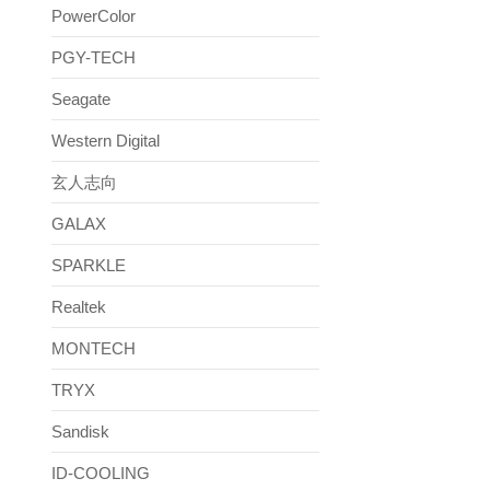
PowerColor
PGY-TECH
Seagate
Western Digital
玄人志向
GALAX
SPARKLE
Realtek
MONTECH
TRYX
Sandisk
ID-COOLING