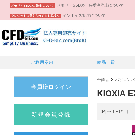
メモリ・SSDの一時受注停止について
メモリ・SSDのご発注について
インボイス制度について
クレジット決済をされてるお客様へ
ご利用案内
商品一覧
全商品
パソコンパ
会員様ログイン
KIOXIA 
1
件中 1〜1件目
新規会員登録