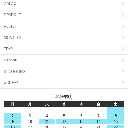
GALAX
SPARKLE
Realtek
MONTECH
TRYX
Sandisk
ID-COOLING
UGREEN
2026年8月
日
月
火
水
木
金
土
1
2
3
4
5
6
7
8
9
10
11
12
13
14
15
16
17
18
19
20
21
22