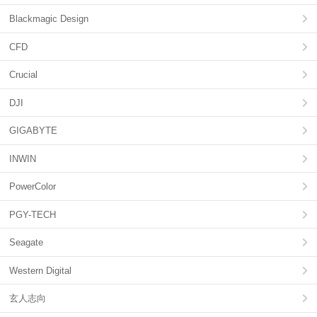
Blackmagic Design
CFD
Crucial
DJI
GIGABYTE
INWIN
PowerColor
PGY-TECH
Seagate
Western Digital
玄人志向