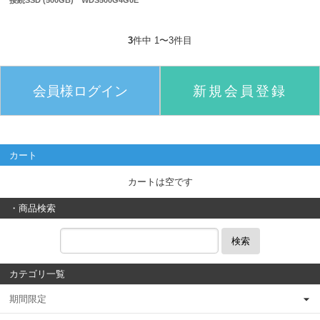
接続SSD (500GB) WDS500G4G0E
3
件中 1〜3件目
会員様ログイン
新規会員登録
カート
カートは空です
・商品検索
検索
カテゴリ一覧
期間限定