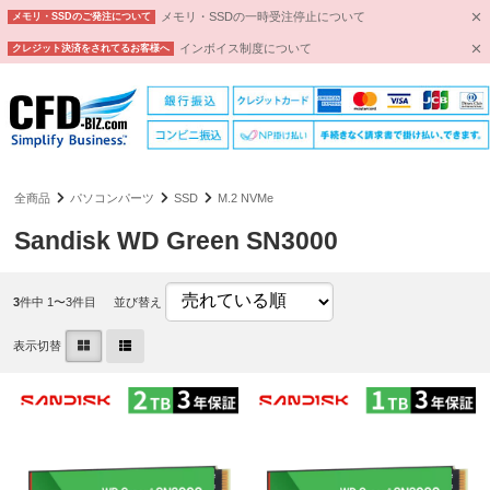
メモリ・SSDの一時受注停止について
メモリ・SSDのご発注について
インボイス制度について
クレジット決済をされてるお客様へ
全商品
パソコンパーツ
SSD
M.2 NVMe
Sandisk WD Green SN3000
3
件中 1〜3件目
並び替え
表示切替