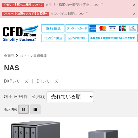
メモリ・SSDの一時受注停止について
メモリ・SSDのご発注について
インボイス制度について
クレジット決済をされてるお客様へ
全商品
パソコン周辺機器
NAS
DXPシリーズ
DHシリーズ
7
件中 1〜7件目
並び替え
表示切替