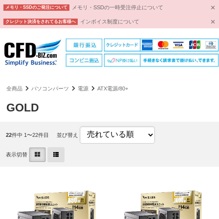
メモリ・SSDの一時受注停止について
メモリ・SSDのご発注について
インボイス制度について
クレジット決済をされてるお客様へ
全商品
パソコンパーツ
電源
ATX電源/80+
GOLD
22
件中 1〜22件目
並び替え
表示切替