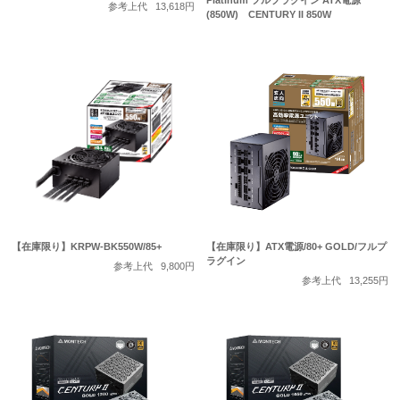
Platinum フルプラグイン ATX電源
参考上代
13,618円
(850W) CENTURY II 850W
【在庫限り】KRPW-BK550W/85+
【在庫限り】ATX電源/80+ GOLD/フルプ
ラグイン
参考上代
9,800円
参考上代
13,255円