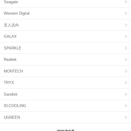
Seagate
Western Digital
玄人志向
GALAX
SPARKLE
Realtek
MONTECH
TRYX
Sandisk
ID-COOLING
UGREEN