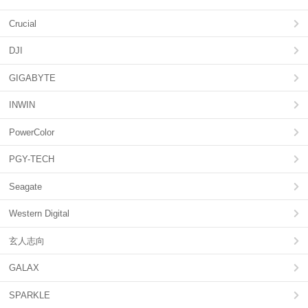
Crucial
DJI
GIGABYTE
INWIN
PowerColor
PGY-TECH
Seagate
Western Digital
玄人志向
GALAX
SPARKLE