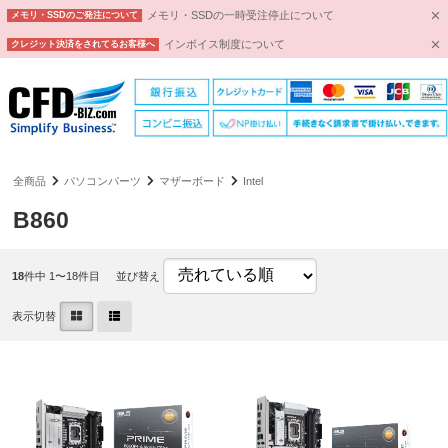
メモリ・SSDの一時受注停止について
メモリ・SSDのご発注について
インボイス制度について
クレジット決済をされてるお客様へ
全商品
パソコンパーツ
マザーボード
Intel
B860
18
件中 1〜18件目
並び替え
表示切替