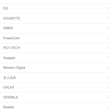
DJI
GIGABYTE
INWIN
PowerColor
PGY-TECH
Seagate
Western Digital
玄人志向
GALAX
SPARKLE
Realtek