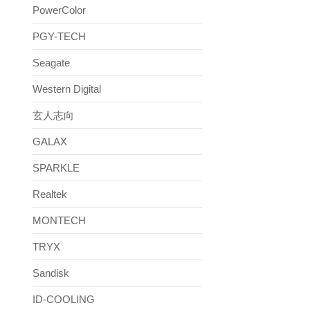
PowerColor
PGY-TECH
Seagate
Western Digital
玄人志向
GALAX
SPARKLE
Realtek
MONTECH
TRYX
Sandisk
ID-COOLING